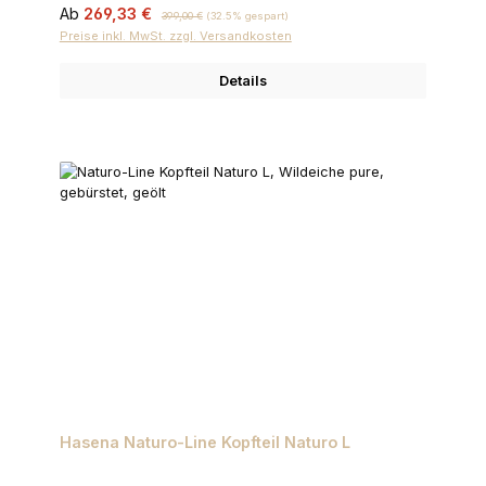
Verkaufspreis:
Regulärer Preis:
Ab
269,33 €
399,00 €
(32.5% gespart)
Preise inkl. MwSt. zzgl. Versandkosten
Details
Hasena Naturo-Line Kopfteil Naturo L