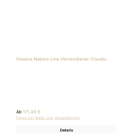
Hasena Naturo-Line Herrendiener Claudio
Regulärer Preis:
Ab
171,45 €
Preise inkl. MwSt. zzgl. Versandkosten
Details