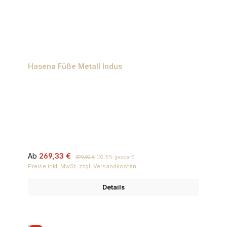
Hasena Füße Metall Indus
Verkaufspreis:
Regulärer Preis:
Ab
269,33 €
399,00 €
(32.5% gespart)
Preise inkl. MwSt. zzgl. Versandkosten
Details