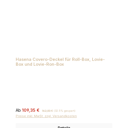
Hasena Covero-Deckel für Roll-Box, Lovie-
Box und Lovie-Ron-Box
Verkaufspreis:
Regulärer Preis:
Ab
109,35 €
162,00 €
(32.5% gespart)
Preise inkl. MwSt. zzgl. Versandkosten
Details