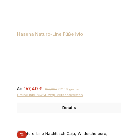
Hasena Naturo-Line Füße Ivio
Verkaufspreis:
Regulärer Preis:
Ab
167,40 €
248,00 €
(32.5% gespart)
Preise inkl. MwSt. zzgl. Versandkosten
Details
Rabatt
%