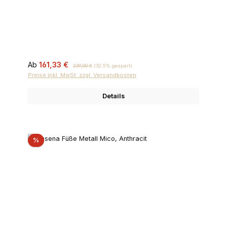
Verkaufspreis:
Regulärer Preis:
Ab
161,33 €
239,00 €
(32.5% gespart)
Preise inkl. MwSt. zzgl. Versandkosten
Details
Rabatt
%