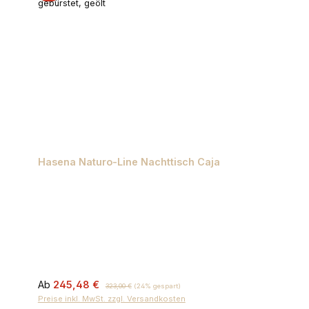
Hasena Naturo-Line Nachttisch Caja
Verkaufspreis:
Regulärer Preis:
Ab
245,48 €
323,00 €
(24% gespart)
Preise inkl. MwSt. zzgl. Versandkosten