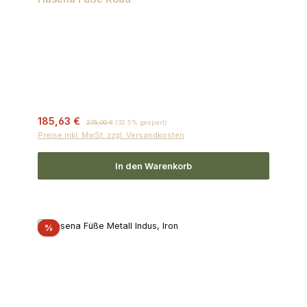
Verkaufspreis:
Regulärer Preis:
185,63 €
275,00 €
(32.5% gespart)
Preise inkl. MwSt. zzgl. Versandkosten
In den Warenkorb
Rabatt
%