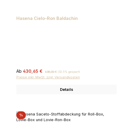
Hasena Cielo-Ron Baldachin
Verkaufspreis:
Regulärer Preis:
Ab
430,65 €
638,00 €
(32.5% gespart)
Preise inkl. MwSt. zzgl. Versandkosten
Details
Rabatt
%