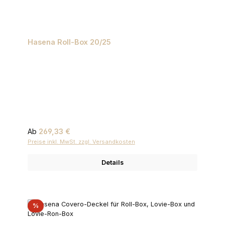
Hasena Roll-Box 20/25
Regulärer Preis:
Ab
269,33 €
Preise inkl. MwSt. zzgl. Versandkosten
Details
Rabatt
%