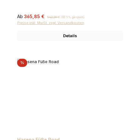
Verkaufspreis:
Regulärer Preis:
Ab
365,85 €
542,00 €
(32.5% gespart)
Preise inkl. MwSt. zzgl. Versandkosten
Details
Rabatt
%
Hasena Füße Road