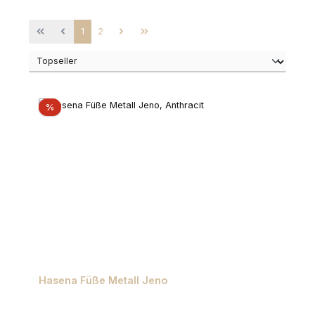
Seite
Seite
1
2
Rabatt
%
Hasena Füße Metall Jeno