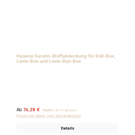
Hasena Saceto-Stoffabdeckung für Roll-Box,
Lovie-Box und Lovie-Ron-Box
Verkaufspreis:
Regulärer Preis:
Ab
76,28 €
113,00 €
(32.5% gespart)
Preise inkl. MwSt. zzgl. Versandkosten
Details