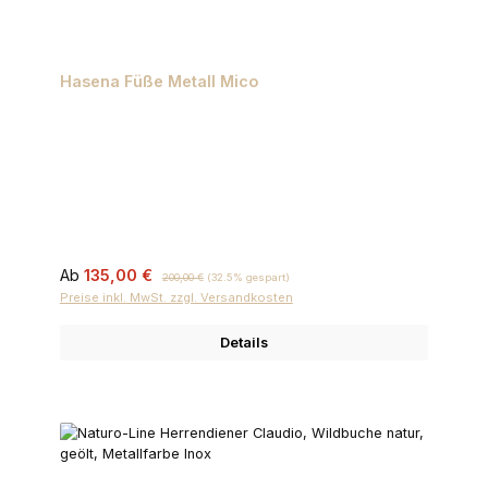
Hasena Füße Metall Mico
Verkaufspreis:
Regulärer Preis:
Ab
135,00 €
200,00 €
(32.5% gespart)
Preise inkl. MwSt. zzgl. Versandkosten
Details