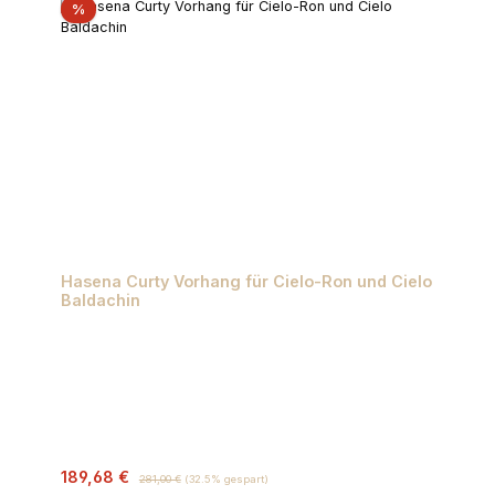
Rabatt
%
Hasena Curty Vorhang für Cielo-Ron und Cielo
Baldachin
Verkaufspreis:
Regulärer Preis:
189,68 €
281,00 €
(32.5% gespart)