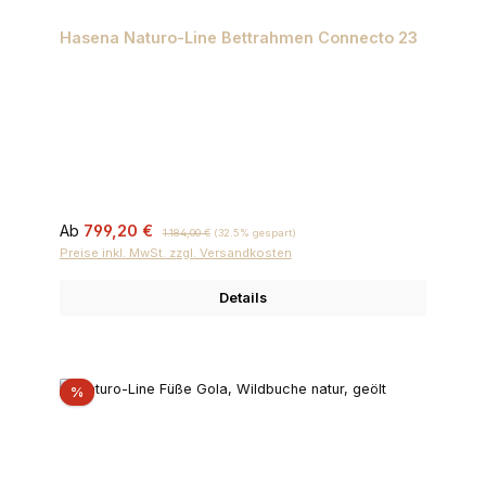
Hasena Naturo-Line Bettrahmen Connecto 23
Verkaufspreis:
Regulärer Preis:
Ab
799,20 €
1.184,00 €
(32.5% gespart)
Preise inkl. MwSt. zzgl. Versandkosten
Details
Rabatt
%