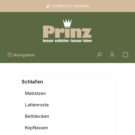
Zum Hauptinhalt springen
SCHNELLER VERSAND
Navigation
Schlafen
Matratzen
Lattenroste
Bettdecken
Kopfkissen