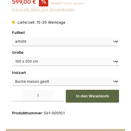
599,00 €
%
Regulärer Preis:
781,00 €
(23.3% gespart)
Preise inkl. MwSt. zzgl. Versandkosten
Lieferzeit: 15-20 Werktage
auswählen
Fußteil
auswählen
Größe
auswählen
Holzart
Produkt Anzahl: Gib den gewünschten Wert ein oder benutze die Schaltfl
In den Warenkorb
Produktnummer:
561-00010.1