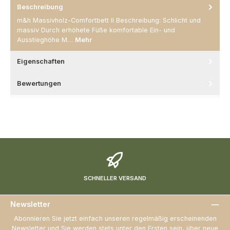
Beschreibung
m&h Massivholz-Comfortbett II Beschreibung: Schlicht und
massiv Durch erhöhete Füße komfortable Ein- und
Ausstieghöhe M…
Mehr
Eigenschaften
Bewertungen
SCHNELLER VERSAND
Newsletter
Abonnieren Sie jetzt einfach unseren regelmäßig erscheinenden
Newsletter und Sie werden stets unter den Ersten sein, über neue