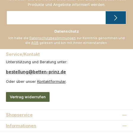
Produkte und Angebote informiert werden.
E-
Mail-
Adresse
*
Datenschutz
Ich habe die
Datenschutzbestimmungen
zur Kenntnis genommen und
die
AGB
gelesen und bin mit ihnen einverstanden.
Service/Kontakt
Unterstützung und Beratung unter:
bestellung@betten-prinz.de
Oder über unser
Kontaktformular
.
Vertrag widerrufen
Shopservice
Informationen