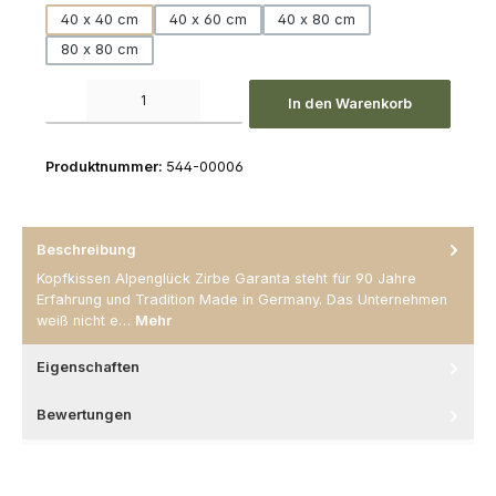
40 x 40 cm
40 x 60 cm
40 x 80 cm
80 x 80 cm
Produkt Anzahl: Gib den gewünschten Wert ein oder benutze die Schaltfl
In den Warenkorb
Produktnummer:
544-00006
Beschreibung
Kopfkissen Alpenglück Zirbe Garanta steht für 90 Jahre
Erfahrung und Tradition Made in Germany. Das Unternehmen
weiß nicht e…
Mehr
Eigenschaften
Bewertungen