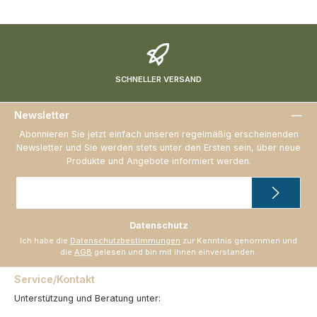
SCHNELLER VERSAND
Newsletter
Abonnieren Sie jetzt einfach unseren regelmäßig erscheinenden
Newsletter und Sie werden stets unter den Ersten sein, über neue
Produkte und Angebote informiert werden.
E-
Mail-
Adresse
*
Datenschutz
Ich habe die
Datenschutzbestimmungen
zur Kenntnis genommen und
die
AGB
gelesen und bin mit ihnen einverstanden.
Service/Kontakt
Unterstützung und Beratung unter: