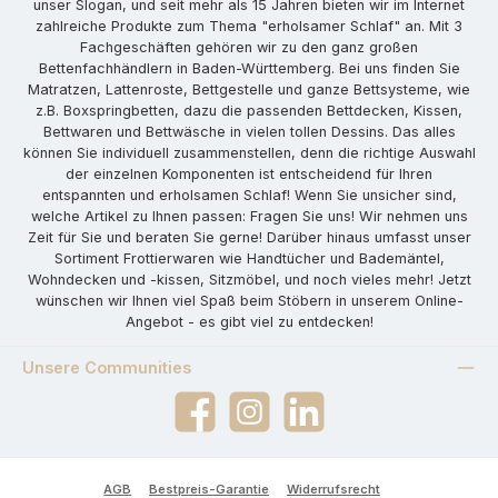
unser Slogan, und seit mehr als 15 Jahren bieten wir im Internet
zahlreiche Produkte zum Thema "erholsamer Schlaf" an. Mit 3
Fachgeschäften gehören wir zu den ganz großen
Bettenfachhändlern in Baden-Württemberg. Bei uns finden Sie
Matratzen, Lattenroste, Bettgestelle und ganze Bettsysteme, wie
z.B. Boxspringbetten, dazu die passenden Bettdecken, Kissen,
Bettwaren und Bettwäsche in vielen tollen Dessins. Das alles
können Sie individuell zusammenstellen, denn die richtige Auswahl
der einzelnen Komponenten ist entscheidend für Ihren
entspannten und erholsamen Schlaf! Wenn Sie unsicher sind,
welche Artikel zu Ihnen passen: Fragen Sie uns! Wir nehmen uns
Zeit für Sie und beraten Sie gerne! Darüber hinaus umfasst unser
Sortiment Frottierwaren wie Handtücher und Bademäntel,
Wohndecken und -kissen, Sitzmöbel, und noch vieles mehr! Jetzt
wünschen wir Ihnen viel Spaß beim Stöbern in unserem Online-
Angebot - es gibt viel zu entdecken!
Unsere Communities
Facebook
Instagram
LinkedIn
AGB
Bestpreis-Garantie
Widerrufsrecht