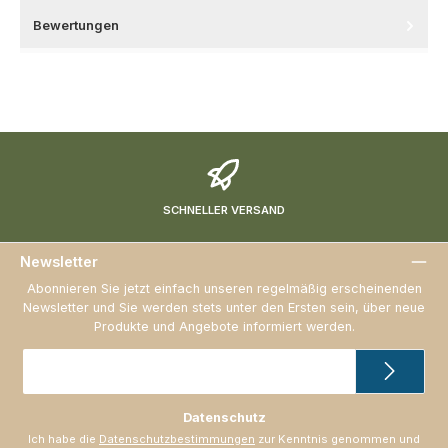
Bewertungen
SCHNELLER VERSAND
Newsletter
Abonnieren Sie jetzt einfach unseren regelmäßig erscheinenden
Newsletter und Sie werden stets unter den Ersten sein, über neue
Produkte und Angebote informiert werden.
E-
Mail-
Adresse
*
Datenschutz
Ich habe die
Datenschutzbestimmungen
zur Kenntnis genommen und