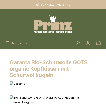
Zum Hauptinhalt springen
SCHNELLER VERSAND
Navigation
Garanta Bio-Schurwolle GOTS
organic Kopfkissen mit
Schurwollkugeln
Bildergalerie überspringen