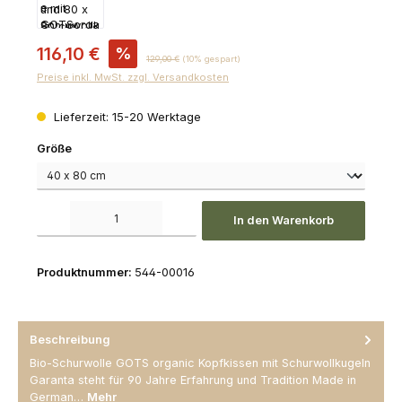
Verkaufspreis:
116,10 €
%
Regulärer Preis:
129,00 €
(10% gespart)
Preise inkl. MwSt. zzgl. Versandkosten
Lieferzeit: 15-20 Werktage
auswählen
Größe
Produkt Anzahl: Gib den gewünschten Wert ein oder benutze die Schaltfl
In den Warenkorb
Produktnummer:
544-00016
Beschreibung
Bio-Schurwolle GOTS organic Kopfkissen mit Schurwollkugeln
Garanta steht für 90 Jahre Erfahrung und Tradition Made in
German…
Mehr