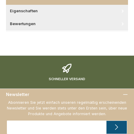
Eigenschaften
Bewertungen
SCHNELLER VERSAND
Newsletter
Abonnieren Sie jetzt einfach unseren regelmäßig erscheinenden
Newsletter und Sie werden stets unter den Ersten sein, über neue
Produkte und Angebote informiert werden.
E-
Mail-
Adresse